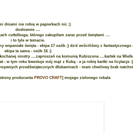
mi dniami nie robię w papierkach nic ;)
dosłownie ....
ch cuttelbuga, którego zakupiłam zaraz przed świętami ....
i to tyle w temacie.
my wspaniałe święta - ekipa 17 osób ;) dziś wróciliśmy z fantastycznego 
ekipa ta sama - osób 16 ;)
ochanej siostry ....zaproszeń na komunię Kubiszona ....kartek na Wielk
- w tym roku kwestuje mój mąż z Kubą - a ja robię kartki na licytacje :).
ensywnych przedświątecznych dłubaninach - mam chwilowy brak natchni
 strony producenta
PROVO CRAFT
] mojego zielonego robala