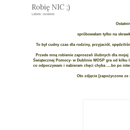
Robię NIC ;)
Labels:
osobiste
Ostatni
spróbowałam tylko na skrawka
To był cudny czas dla rodziny, przyjaciół, spędziliś
Przede mną robienie zaproszeń ślubnych dla mojej k
Świątecznej Pomocy- w Dublinie WOSP gra od kilku lat 
co odpoczywam i nabieram chęci chyba ....bo po int
Oto zdjęcie [zapożyczone ze