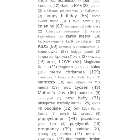
sesja zaproszenie/bon/kupon
(17)
freebies
(12)
Galeria RAE
(22)
gorset
(3)
halloween
Gościnna projektantka
(1)
happy birthday
(55)
(3)
home
sweet home
(3)
I love sowe;)
(2)
imieniny
(63)
kalendarz
instagram
(1)
(2)
kartka
kalendarz adwentowy
(1)
kartka męska
(19)
kaskadowa
(2)
kartka-księga
(2)
kartki ze zdjęciem
(2)
KIDS
(50)
komunia
(1)
kondolencje
(1)
kopertówka
(27)
księga gości
(2)
kurs
(27)
kwiaty
księga pamiątkowa
(2)
LOVE
(58)
(16)
Magiczna
lift
(3)
Kartka
(22)
masa solna
magnesik
(2)
merry christmas
(109)
(10)
metryczka / Nursery Art Birth Stats
(1)
micruszko
(10)
mix
mini album
(4)
moc życzeń
(49)
media
(13)
Mother's Day
(66)
nameste
(9)
new baby
(31)
nauczyciel
(1)
nietypowe kształty kartek
(25)
notes
osobiste
(32)
owl
(16)
(4)
Planer
polish kit project
(6)
ślubny
(1)
poppystamps
(94)
powodzenia-
pozytywnik
(18)
good luck
(3)
pregnancy
(39)
pudełko
(23)
ramka
(25)
ramki i
quilling
(3)
zawieszki
(25)
riddersholm design