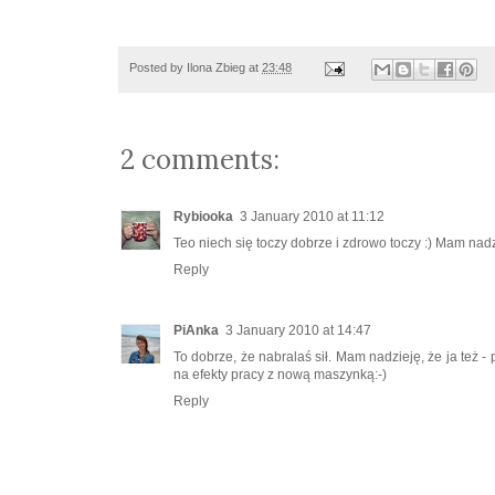
Posted by
Ilona Zbieg
at
23:48
2 comments:
Rybiooka
3 January 2010 at 11:12
Teo niech się toczy dobrze i zdrowo toczy :) Mam nadz
Reply
PiAnka
3 January 2010 at 14:47
To dobrze, że nabralaś sił. Mam nadzieję, że ja też 
na efekty pracy z nową maszynką:-)
Reply