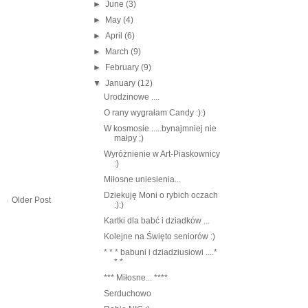
►
June
(3)
►
May
(4)
►
April
(6)
►
March
(9)
►
February
(9)
▼
January
(12)
Urodzinowe ....
O rany wygrałam Candy :):)
W kosmosie .....bynajmniej nie
małpy ;)
Wyróżnienie w Art-Piaskownicy
:)
Miłosne uniesienia...
Dziekuję Moni o rybich oczach
Older Post
:):)
Kartki dla babć i dziadków ...
Kolejne na Święto seniorów :)
* * * babuni i dziadziusiowi ....*
* *
*** Miłosne... ****
Serduchowo