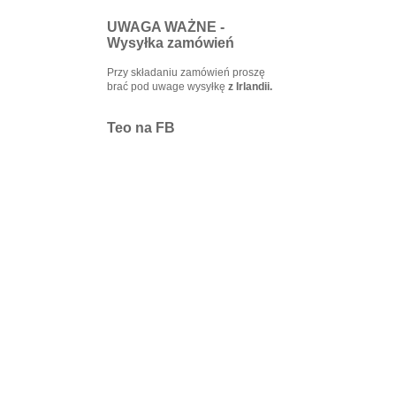
UWAGA WAŻNE -
Wysyłka zamówień
Przy składaniu zamówień proszę
brać pod uwage wysyłkę
z Irlandii.
Teo na FB