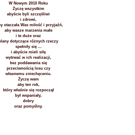
W Nowym 2010 Roku
Życzę wszystkim
abyście byli szczęśliwi
i zdrowi,
y otaczała Was miłość i przyjaźń,
aby wasze marzenia małe
i te duże oraz
plany dotyczące różnych rzeczy
spełniły się ...
i abyście mieli siłę
wytrwać w ich realizacji,
bez poddawania się
przeciwnością losu czy
własnemu zniechęceniu.
Życzę wam
aby ten rok,
który właśnie się rozpoczął
był wspaniały,
dobry
oraz pomyślny.