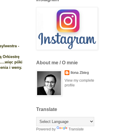
sylwestra -
ą Orkiestrę
...więc póki
About me / O mnie
enia i weny.
Ilona Zbieg
View my complete
profile
Translate
Powered by
Translate