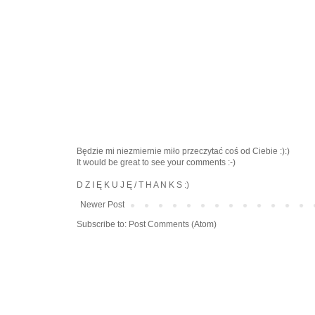
Będzie mi niezmiernie miło przeczytać coś od Ciebie :):)
It would be great to see your comments :-)
D Z I Ę K U J Ę / T H A N K S :)
Newer Post
Subscribe to:
Post Comments (Atom)