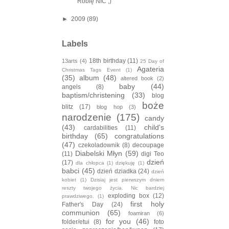
Robię NIC ;)
►
2009
(89)
Labels
18th birthday
(11)
13arts
(4)
25 Day of
Agateria
Christmas Tags Event
(1)
(35)
album
(48)
altered book
(2)
baby
(44)
angels
(8)
baptism/christening
(33)
blog
boże
blitz
(17)
blog hop
(3)
narodzenie
(175)
candy
(43)
child's
cardabilities
(11)
birthday
(65)
congratulations
(47)
czekoladownik
(8)
decoupage
Diabelski Młyn
(59)
(11)
digi Teo
dzień
(17)
dla chłopca
(1)
dziękuję
(1)
babci
(45)
dzień dziadka
(24)
dzień
kobiet
(1)
Dzisiaj jest pierwszym dniem
reszty twojego życia. Nic bardziej
exploding box
(12)
prawdziwego.
(1)
first holy
Father's Day
(24)
communion
(65)
foamiran
(6)
for you
(46)
folder/etui
(8)
foto