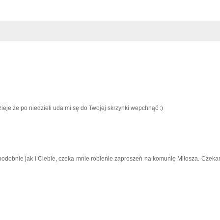
ieje że po niedzieli uda mi sę do Twojej skrzynki wepchnąć :)
- podobnie jak i Ciebie, czeka mnie robienie zaproszeń na komunię Miłosza. Czeka