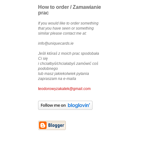
How to order / Zamawianie
prac
If you would like to order something
that you have seen or something
similar please contact me at:
info@uniquecards.ie
Jeśli któraś z moich prac spodobała
Ci się
i chciałbyś/chciałabyś zamówić coś
podobnego
lub masz jakiekolwiek pytania
zapraszam na e-maila
teodorowyzakatek@gmail.com